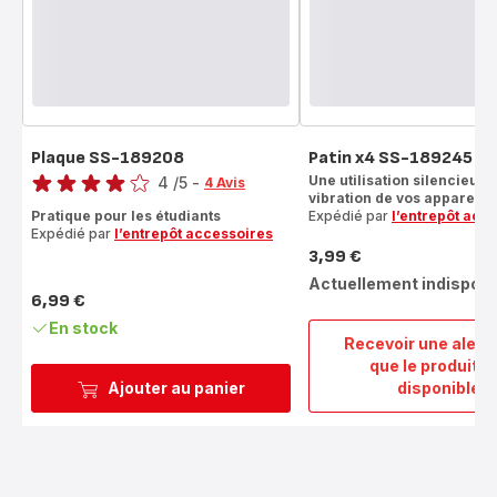
Plaque SS-189208
Patin x4 SS-189245
Note
Une utilisation silencieuse
4
/5
-
4 Avis
vibration de vos appareils 
Avis
Pratique pour les étudiants
Expédié par
l’entrepôt acc
4
Expédié par
l’entrepôt accessoires
étoiles
3,99 €
Prix
(moyenne)
Actuellement indisponi
6,99 €
Prix
En stock
Recevoir une alert
que le produit e
Patin
Ajouter au panier
disponible
x4
SS-
18924