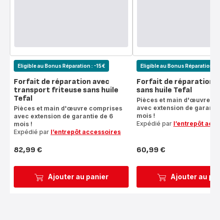
Eligible au Bonus Réparation : -15€
Eligible au Bonus Réparation : 
Forfait de réparation avec
Forfait de réparation f
transport friteuse sans huile
sans huile Tefal
Tefal
Pièces et main d'œuvre c
avec extension de garantie
Pièces et main d'œuvre comprises
mois !
avec extension de garantie de 6
Expédié par
l’entrepôt acc
mois !
Expédié par
l’entrepôt accessoires
82,99 €
60,99 €
Prix
Prix
Ajouter au panier
Ajouter au pa