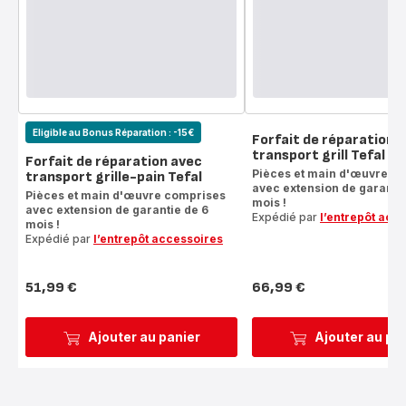
Eligible au Bonus Réparation : -15€
Forfait de réparation 
transport grill Tefal
Forfait de réparation avec
Pièces et main d'œuvre c
transport grille-pain Tefal
avec extension de garantie
Pièces et main d'œuvre comprises
mois !
avec extension de garantie de 6
Expédié par
l’entrepôt acc
mois !
Expédié par
l’entrepôt accessoires
51,99 €
66,99 €
Prix
Prix
Ajouter au panier
Ajouter au pa