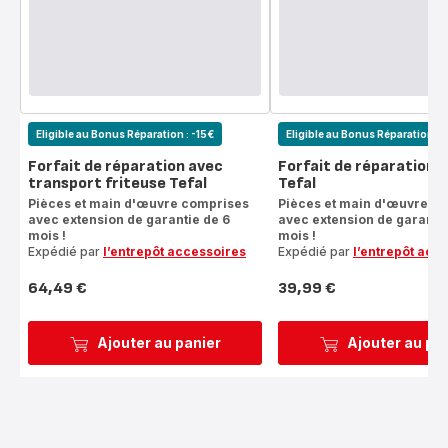
Eligible au Bonus Réparation : -15€
Eligible au Bonus Réparation : 
Forfait de réparation avec
Forfait de réparation f
transport friteuse Tefal
Tefal
Pièces et main d'œuvre comprises
Pièces et main d'œuvre c
avec extension de garantie de 6
avec extension de garantie
mois !
mois !
Expédié par
l’entrepôt accessoires
Expédié par
l’entrepôt acc
64,49 €
39,99 €
Prix
Prix
Ajouter au panier
Ajouter au pa