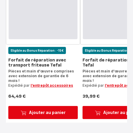
Eligible au Bonus Réparation : -15€
Eligible au Bonus Réparation : 
Forfait de réparation avec
Forfait de réparation f
transport friteuse Tefal
Tefal
Pièces et main d'œuvre comprises
Pièces et main d'œuvre c
avec extension de garantie de 6
avec extension de garantie
mois !
mois !
Expédié par
l’entrepôt accessoires
Expédié par
l’entrepôt acc
64,49 €
39,99 €
Prix
Prix
Ajouter au panier
Ajouter au pa