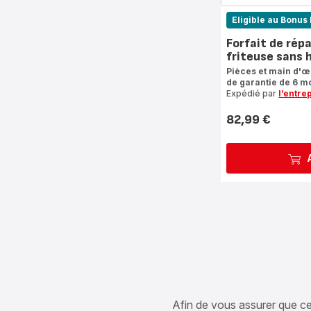
Eligible au Bonus 
Forfait de rép
friteuse sans h
Pièces et main d'
de garantie de 6 mo
Expédié par
l’entre
82,99 €
Prix
Afin de vous assurer que cet 