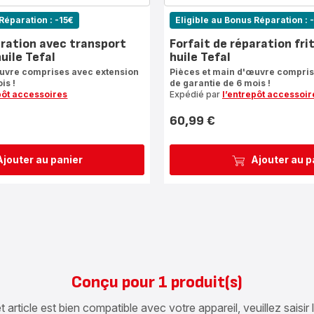
Réparation : -15€
Eligible au Bonus Réparation : 
aration avec transport
Forfait de réparation fri
uile Tefal
huile Tefal
œuvre comprises avec extension
Pièces et main d'œuvre compris
is !
de garantie de 6 mois !
pôt accessoires
Expédié par
l’entrepôt accessoir
60,99 €
Prix
Ajouter au panier
Ajouter au p
Conçu pour 1 produit(s)
article est bien compatible avec votre appareil, veuillez saisir