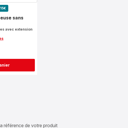
-15€
teuse sans
es avec extension
es
anier
 la référence de votre produit