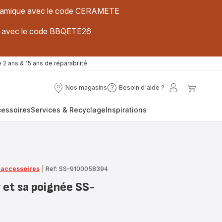
 céramique avec le code CERAMETE
ues avec le code BBQETE26
 2 ans & 15 ans de réparabilité
Nos magasins
Besoin d'aide ?
Nos
Besoin
Mon
Mon
magasins
d'aide
compte
panier
cessoires
Services & Recyclage
Inspirations
?
t accessoires
|
Ref: SS-9100058394
r et sa poignée SS-