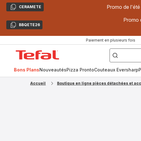
Promo de l'été
CERAMETE
Copier
Promo d
BBQETE26
Copier
Paiement en plusieurs fois
["Poêles
inox,
Accueil
Cake
Factory,
Tefal
Planchas,
Céramique..."]
Bons Plans
Nouveautés
Pizza Pronto
Couteaux Eversharp
P
Accueil
Boutique en ligne pièces détachées et ac