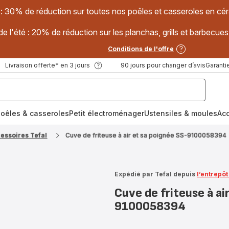
 : 30% de réduction sur toutes nos poêles et casseroles en
e l'été : 20% de réduction sur les planchas, grills et barbec
Conditions de l'offre
Livraison offerte* en 3 jours
90 jours pour changer d’avis
Garantie
oêles & casseroles
Petit électroménager
Ustensiles & moules
Ac
cessoires Tefal
Cuve de friteuse à air et sa poignée SS-9100058394
Expédié par Tefal depuis
l’entrepô
Cuve de friteuse à ai
9100058394