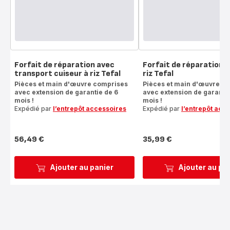
Forfait de réparation avec
Forfait de réparation c
transport cuiseur à riz Tefal
riz Tefal
Pièces et main d'œuvre comprises
Pièces et main d'œuvre c
avec extension de garantie de 6
avec extension de garantie
mois !
mois !
Expédié par
l’entrepôt accessoires
Expédié par
l’entrepôt acc
56,49 €
35,99 €
Prix
Prix
Ajouter au panier
Ajouter au pa