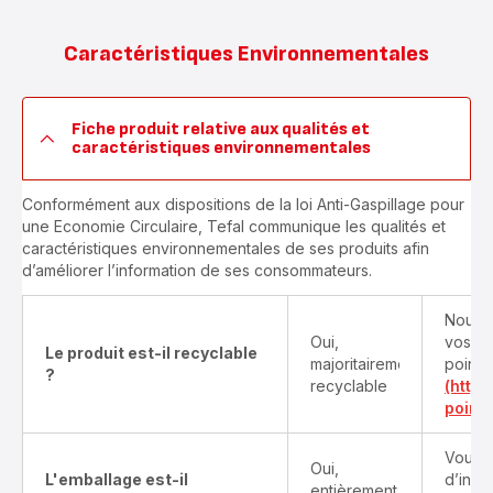
Caractéristiques Environnementales
Fiche produit relative aux qualités et
caractéristiques environnementales
Conformément aux dispositions de la loi Anti-Gaspillage pour
une Economie Circulaire, Tefal communique les qualités et
caractéristiques environnementales de ses produits afin
d’améliorer l’information de ses consommateurs.
Nous v
Oui,
vos pr
Le produit est-il recyclable
majoritairement
points
?
recyclable
(http
point-
Vous t
Oui,
L'emballage est-il
d’info
entièrement