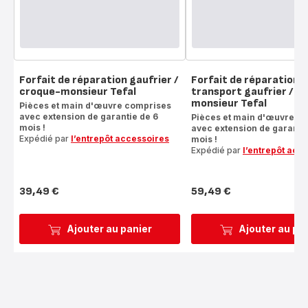
Forfait de réparation gaufrier /
Forfait de réparation 
croque-monsieur Tefal
transport gaufrier / c
monsieur Tefal
Pièces et main d'œuvre comprises
avec extension de garantie de 6
Pièces et main d'œuvre c
mois !
avec extension de garantie
Expédié par
l’entrepôt accessoires
mois !
Expédié par
l’entrepôt acc
39,49 €
59,49 €
Prix
Prix
Ajouter au panier
Ajouter au pa