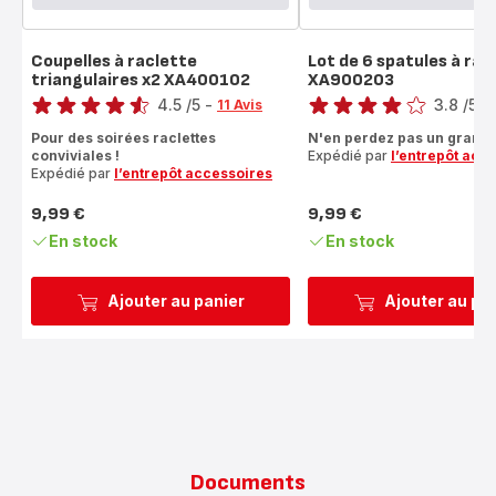
Coupelles à raclette
Lot de 6 spatules à rac
triangulaires x2 XA400102
XA900203
Note
Note
4.5
/5
-
3.8
/5
-
11 Avis
ratings.4.5
ratings.3.8
Pour des soirées raclettes
N'en perdez pas un gramm
conviviales !
Expédié par
l’entrepôt acc
Expédié par
l’entrepôt accessoires
9,99 €
9,99 €
Prix
Prix
En stock
En stock
Ajouter au panier
Ajouter au pa
Documents