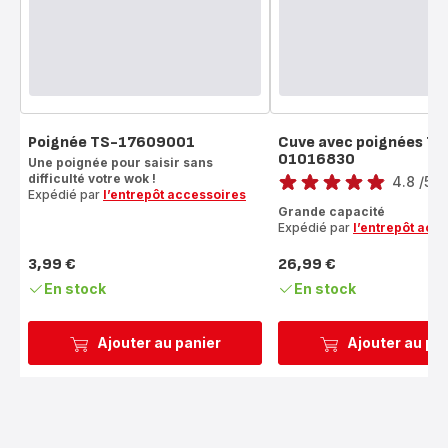
Poignée TS-17609001
Cuve avec poignées TS
01016830
Une poignée pour saisir sans
Note
difficulté votre wok !
4.8
/5
-
Expédié par
l’entrepôt accessoires
ratings.4.8
Grande capacité
Expédié par
l’entrepôt acc
3,99 €
26,99 €
Prix
Prix
En stock
En stock
Ajouter au panier
Ajouter au pa