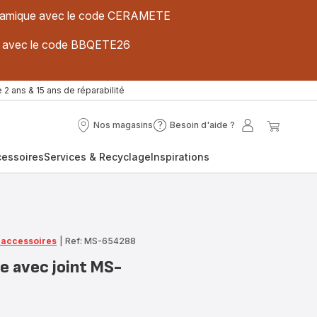
 céramique avec le code CERAMETE
ues avec le code BBQETE26
 2 ans & 15 ans de réparabilité
Nos magasins
Besoin d'aide ?
Nos
Besoin
Mon
Mon
magasins
d'aide
compte
panier
cessoires
Services & Recyclage
Inspirations
?
t accessoires
|
Ref: MS-654288
le avec joint MS-