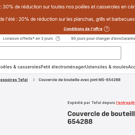
 : 30% de réduction sur toutes nos poêles et casseroles en
e l'été : 20% de réduction sur les planchas, grills et barbec
Conditions de l'offre
Livraison offerte* en 3 jours
90 jours pour changer d’avis
Garantie
oêles & casseroles
Petit électroménager
Ustensiles & moules
Ac
cessoires Tefal
Couvercle de bouteille avec joint MS-654288
Expédié par Tefal depuis
l’entrepô
Couvercle de bouteil
654288