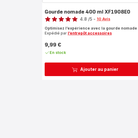
Gourde nomade 400 ml XF1908E0
Note
4.8
/5
-
10 Avis
ratings.4.8
Optimisez l’expérience avec la gourde nomade
Expédié par
l’entrepôt accessoires
9,99 €
Prix
En stock
Ajouter au panier