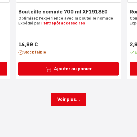
Bouteille nomade 700 ml XF1918E0
Ro
Optimisez l’expérience avec la bouteille nomade
Com
Expédié par
l’entrepôt accessoires
Exp
14,99 €
2,
Prix
Prix
Stock faible
E
Ajouter au panier
Voir plus...