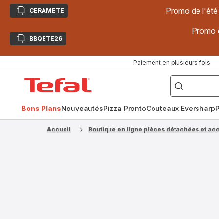
Promo de l'été
CERAMETE
Copier
Promo d
BBQETE26
Copier
Paiement en plusieurs fois
["Poêles
inox,
Accueil
Cake
Factory,
Tefal
Planchas,
Céramique..."]
Bons Plans
Nouveautés
Pizza Pronto
Couteaux Eversharp
P
Accueil
Boutique en ligne pièces détachées et ac