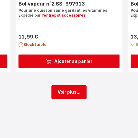
Bol vapeur n°2 SS-997913
Bo
Pour une cuisson saine gardant les vitamines
Pou
Expédié par
l’entrepôt accessoires
Exp
11,99 €
13
Prix
Prix
Stock faible
E
Ajouter au panier
Voir plus...