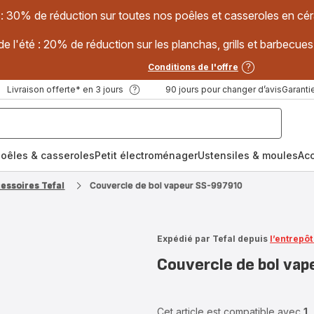
 : 30% de réduction sur toutes nos poêles et casseroles en
e l'été : 20% de réduction sur les planchas, grills et barbec
Conditions de l'offre
Livraison offerte* en 3 jours
90 jours pour changer d’avis
Garantie
oêles & casseroles
Petit électroménager
Ustensiles & moules
Ac
cessoires Tefal
Couvercle de bol vapeur SS-997910
Expédié par Tefal depuis
l’entrepô
Couvercle de bol va
Cet article est compatible avec
1