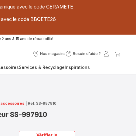
 céramique avec le code CERAMETE
ues avec le code BBQETE26
 2 ans & 15 ans de réparabilité
Nos magasins
Besoin d'aide ?
Nos
Besoin
Mon
Mon
magasins
d'aide
compte
panier
cessoires
Services & Recyclage
Inspirations
?
t accessoires
|
Ref: SS-997910
peur SS-997910
Vérifier la