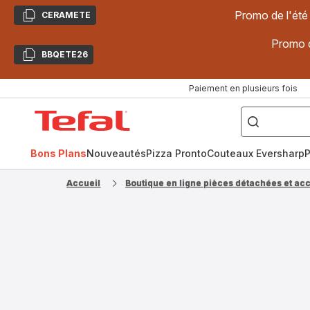
Promo de l'été
CERAMETE
Copier
Promo d
BBQETE26
Copier
Paiement en plusieurs fois
["Poêles
inox,
Accueil
Cake
Factory,
Tefal
Planchas,
Céramique..."]
Bons Plans
Nouveautés
Pizza Pronto
Couteaux Eversharp
P
Accueil
Boutique en ligne pièces détachées et ac