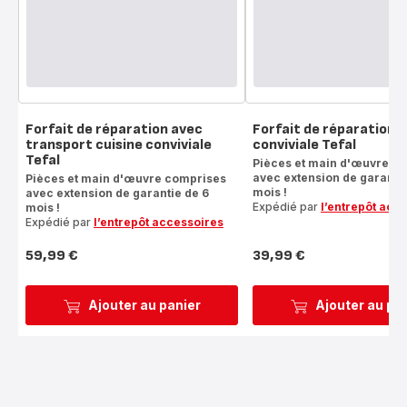
Forfait de réparation avec
Forfait de réparation c
transport cuisine conviviale
conviviale Tefal
Tefal
Pièces et main d'œuvre c
avec extension de garantie
Pièces et main d'œuvre comprises
mois !
avec extension de garantie de 6
Expédié par
l’entrepôt acc
mois !
Expédié par
l’entrepôt accessoires
59,99 €
39,99 €
Prix
Prix
Ajouter au panier
Ajouter au pa