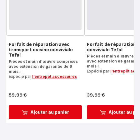
Forfait de réparation avec
Forfait de réparation c
transport cuisine conviviale
conviviale Tefal
Tefal
Pièces et main d'œuvre c
avec extension de garantie
Pièces et main d'œuvre comprises
mois !
avec extension de garantie de 6
Expédié par
l’entrepôt acc
mois !
Expédié par
l’entrepôt accessoires
59,99 €
39,99 €
Prix
Prix
Ajouter au panier
Ajouter au pa