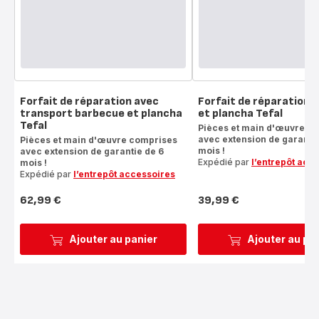
Forfait de réparation avec
Forfait de réparation 
transport barbecue et plancha
et plancha Tefal
Tefal
Pièces et main d'œuvre c
avec extension de garantie
Pièces et main d'œuvre comprises
mois !
avec extension de garantie de 6
Expédié par
l’entrepôt acc
mois !
Expédié par
l’entrepôt accessoires
62,99 €
39,99 €
Prix
Prix
Ajouter au panier
Ajouter au pa