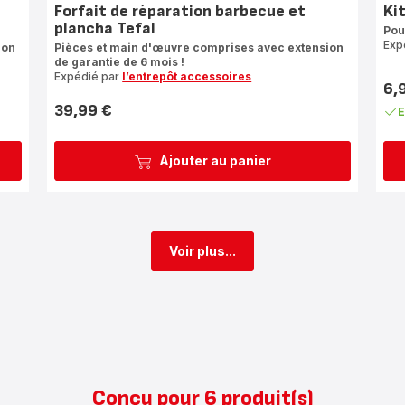
Forfait de réparation barbecue et
Ki
plancha Tefal
Pou
Exp
ion
Pièces et main d'œuvre comprises avec extension
de garantie de 6 mois !
Expédié par
l’entrepôt accessoires
6,
Prix
39,99 €
E
Prix
Ajouter au panier
Voir plus...
Conçu pour 6 produit(s)