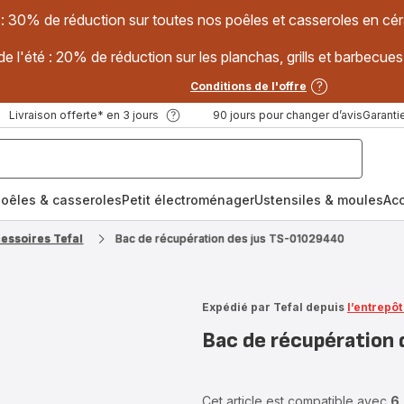
 : 30% de réduction sur toutes nos poêles et casseroles en
e l'été : 20% de réduction sur les planchas, grills et barbec
Conditions de l'offre
Livraison offerte* en 3 jours
90 jours pour changer d’avis
Garantie
oêles & casseroles
Petit électroménager
Ustensiles & moules
Ac
cessoires Tefal
Bac de récupération des jus TS-01029440
Expédié par Tefal depuis
l’entrepô
Bac de récupération
Cet article est compatible avec
6