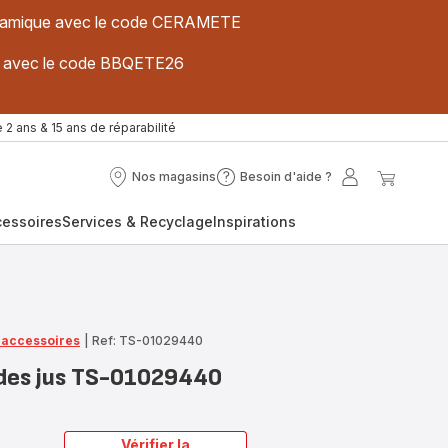
 céramique avec le code CERAMETE
ues avec le code BBQETE26
 2 ans & 15 ans de réparabilité
Nos magasins
Besoin d'aide ?
Nos
Besoin
Mon
Mon
magasins
d'aide
compte
panier
cessoires
Services & Recyclage
Inspirations
?
t accessoires
|
Ref: TS-01029440
 des jus TS-01029440
Vérifier la