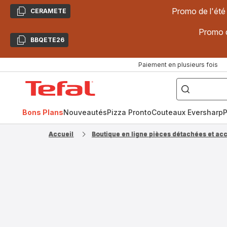
Promo de l'été
CERAMETE
Copier
Promo d
BBQETE26
Copier
Paiement en plusieurs fois
["Poêles
inox,
Accueil
Cake
Factory,
Tefal
Planchas,
Céramique..."]
Bons Plans
Nouveautés
Pizza Pronto
Couteaux Eversharp
P
Accueil
Boutique en ligne pièces détachées et ac