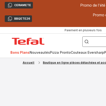
Promo de l'été
CERAMETE
Copier
Promo d
BBQETE26
Copier
Paiement en plusieurs fois
["Poêles
inox,
Accueil
Cake
Factory,
Tefal
Planchas,
Céramique..."]
Bons Plans
Nouveautés
Pizza Pronto
Couteaux Eversharp
P
Accueil
Boutique en ligne pièces détachées et ac