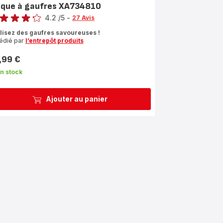
aque à gaufres XA734810
4.2
/5
-
27 Avis
ngs.4.2
lisez des gaufres savoureuses !
édié par
l’entrepôt produits
,99 €
n stock
Ajouter au panier