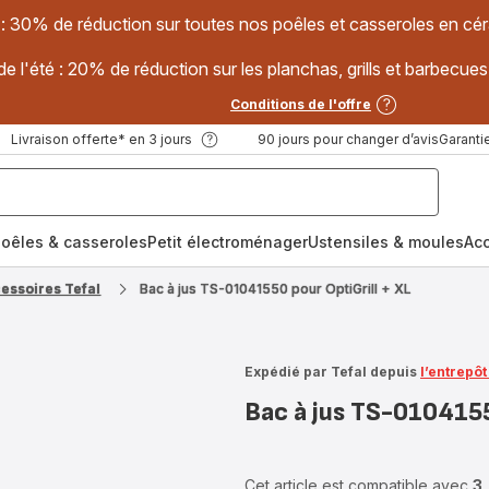
 : 30% de réduction sur toutes nos poêles et casseroles en
e l'été : 20% de réduction sur les planchas, grills et barbec
Conditions de l'offre
Livraison offerte* en 3 jours
90 jours pour changer d’avis
Garantie
oêles & casseroles
Petit électroménager
Ustensiles & moules
Ac
cessoires Tefal
Bac à jus TS-01041550 pour OptiGrill + XL
Expédié par Tefal depuis
l’entrepô
Bac à jus TS-0104155
Cet article est compatible avec
3