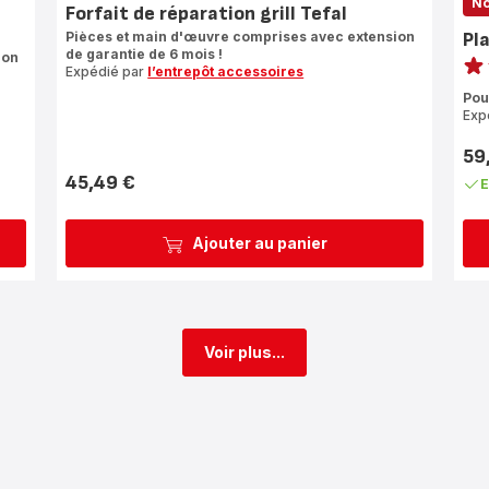
N
Forfait de réparation grill Tefal
Pièces et main d'œuvre comprises avec extension
Pl
Note
de garantie de 6 mois !
ion
Expédié par
l’entrepôt accessoires
rati
Pou
Exp
59
Prix
45,49 €
E
Prix
Ajouter au panier
Voir plus...