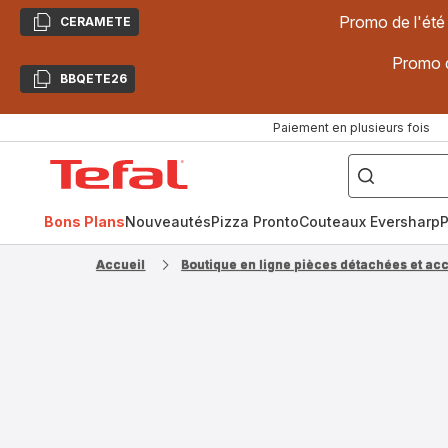
Promo de l'été
CERAMETE
Copier
Promo d
BBQETE26
Copier
Paiement en plusieurs fois
["Poêles
inox,
Accueil
Cake
Factory,
Tefal
Planchas,
Céramique..."]
Bons Plans
Nouveautés
Pizza Pronto
Couteaux Eversharp
P
Accueil
Boutique en ligne pièces détachées et ac