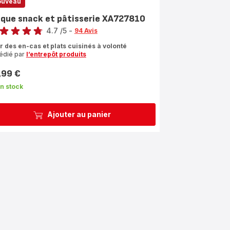
ouveau
aque snack et pâtisserie XA727810
4.7
/5
-
94 Avis
ngs.4.7
r des en-cas et plats cuisinés à volonté
édié par
l’entrepôt produits
,99 €
n stock
Ajouter au panier