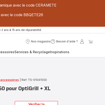
 céramique avec le code CERAMETE
ues avec le code BBQETE26
 2 ans & 15 ans de réparabilité
Nos magasins
Besoin d'aide ?
Nos
Besoin
Mon
Mon
magasins
d'aide
compte
panier
cessoires
Services & Recyclage
Inspirations
?
t accessoires
|
Ref: TS-01041550
0 pour OptiGrill + XL
Vérifier la