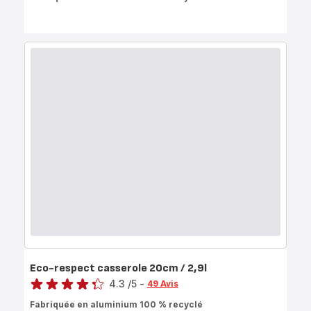
Eco-respect casserole 20cm / 2,9l
Note
4.3
/5
-
49 Avis
ratings.4.3
Fabriquée en aluminium 100 % recyclé