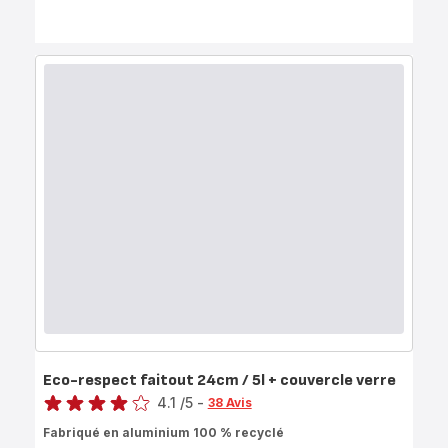
Eco-respect faitout 24cm / 5l + couvercle verre
Note
4.1
/5
-
38 Avis
ratings.4.1
Fabriqué en aluminium 100 % recyclé