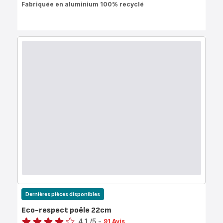
Fabriquée en aluminium 100% recyclé
Dernières pièces disponibles
Eco-respect poêle 22cm
Note
4.1
/5
-
91 Avis