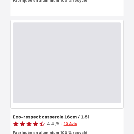
Fabriquée en aluminium 100 % recyclé
Eco-respect casserole 16cm / 1,5l
Note
4.4
/5
-
10 Avis
ratings.4.4
Fabriquée en aluminium 100 % recyclé