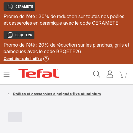
CERAMETE
Copier
Promo de l'été : 30% de réduction sur toutes nos poêles
et casseroles en céramique avec le code CERAMETE
BBQETE26
Copier
Promo de l'été : 20% de réduction sur les planchas, grills et
barbecues avec le code BBQETE26
Conditions de l'offre
Accueil
Ouvrir
Mon
Mon
Tefal
le
compte
panie
menu
Poêles et casseroles à poignée fixe aluminium