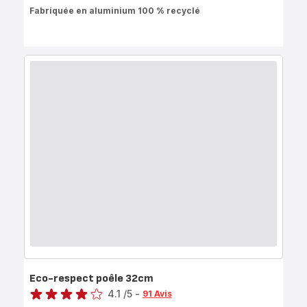
ratings.4.1
Fabriquée en aluminium 100 % recyclé
Eco-respect poêle 32cm
Note
4.1
/5
-
91 Avis
ratings.4.1