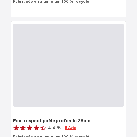
Fabriquée en aluminium 100 % recyclé
Eco-respect poêle profonde 26cm
Note
4.4
/5
-
5 Avis
ratings.4.4
Fabriquée en aluminium 100 % recyclé