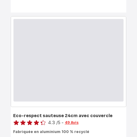
Eco-respect sauteuse 24cm avec couvercle
Note
4.3
/5
-
49 Avis
ratings.4.3
Fabriquée en aluminium 100 % recyclé