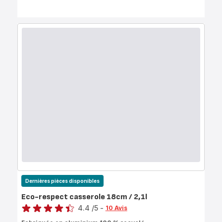
Dernières pièces disponibles
Eco-respect casserole 18cm / 2,1l
Note
4.4
/5
-
10 Avis
ratings.4.4