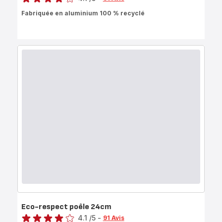
ratings.4.1
Fabriquée en aluminium 100 % recyclé
Eco-respect poêle 24cm
Note
4.1
/5
-
91 Avis