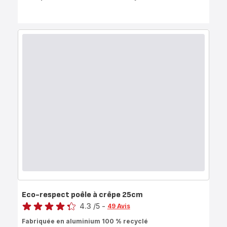
Eco-respect poêle à crêpe 25cm
Note
4.3
/5
-
49 Avis
ratings.4.3
Fabriquée en aluminium 100 % recyclé