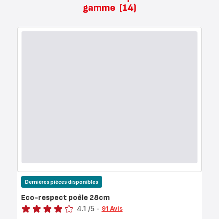
gamme
(14)
Dernières pièces disponibles
Eco-respect poêle 28cm
Note
4.1
/5
-
91 Avis
ratings.4.1