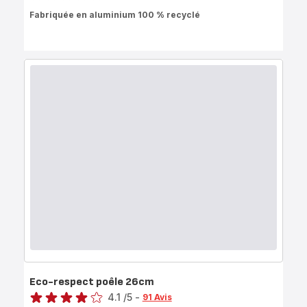
ratings.4.1
Fabriquée en aluminium 100 % recyclé
Eco-respect poêle 26cm
Note
4.1
/5
-
91 Avis