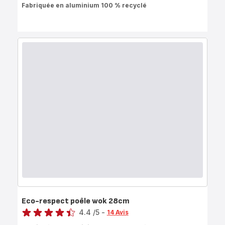
Fabriquée en aluminium 100 % recyclé
Eco-respect poêle wok 28cm
Note
4.4
/5
-
14 Avis
ratings.4.4