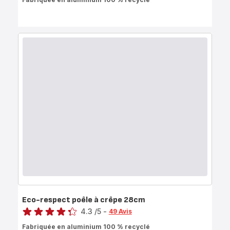
Eco-respect poêle à crêpe 28cm
Note
4.3
/5
-
49 Avis
ratings.4.3
Fabriquée en aluminium 100 % recyclé