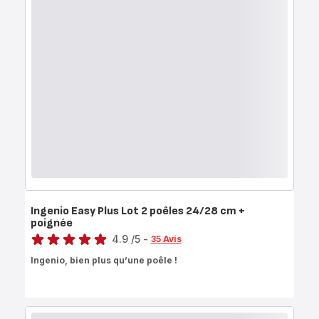
Ingenio Easy Plus Lot 2 poêles 24/28 cm +
poignée
Note
4.9
/5
-
35 Avis
ratings.4.9
Ingenio, bien plus qu’une poêle !