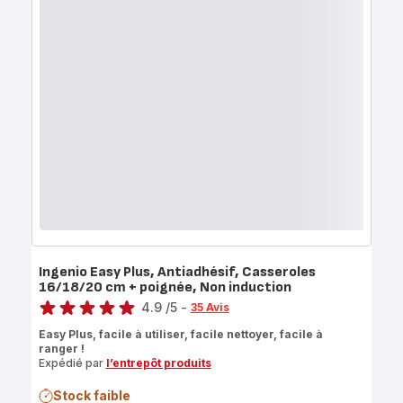
Ingenio Easy Plus, Antiadhésif, Casseroles
16/18/20 cm + poignée, Non induction
Note
4.9
/5
-
35 Avis
ratings.4.9
Easy Plus, facile à utiliser, facile nettoyer, facile à
ranger !
Expédié par
l’entrepôt produits
Stock faible