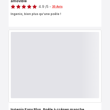
amovible
Note
4.9
/5
-
35 Avis
ratings.4.9
Ingenio, bien plus qu’une poêle !
Ingenio Easy Plus, Poêle à crêpes manche