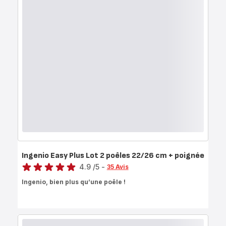
Ingenio Easy Plus Lot 2 poêles 22/26 cm + poignée
Note
4.9
/5
-
35 Avis
ratings.4.9
Ingenio, bien plus qu’une poêle !