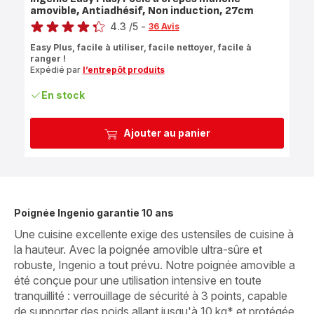
amovible, Antiadhésif, Non induction, 27cm
Note
4.3
/5
-
36 Avis
ratings.4.3
Easy Plus, facile à utiliser, facile nettoyer, facile à
ranger !
Expédié par
l’entrepôt produits
En stock
Ajouter au panier
Poignée Ingenio garantie 10 ans
Une cuisine excellente exige des ustensiles de cuisine à
la hauteur. Avec la poignée amovible ultra-sûre et
robuste, Ingenio a tout prévu. Notre poignée amovible a
été conçue pour une utilisation intensive en toute
tranquillité : verrouillage de sécurité à 3 points, capable
de supporter des poids allant jusqu'à 10 kg* et protégée