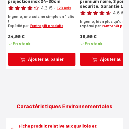
projection inox 24-30cm
premium noire, 3 point
Note
sécurité, Garantie 10 
Note
4.3
/5
-
123 Avis
4.6
/5
-
ratings.4.3
Ingenio, une cuisine simple en 1 clic
ratings.4.6
!
Ingenio, bien plus qu'une p
Expédié par
l’entrepôt produits
Expédié par
l’entrepôt prod
24,99 €
19,99 €
Prix
Prix
En stock
En stock
Ajouter au panier
Ajouter au pa
Caractéristiques Environnementales
Fiche produit relative aux qualités et