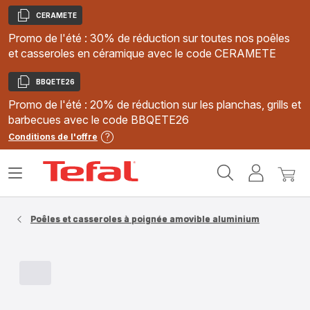
CERAMETE
Copier
Promo de l'été : 30% de réduction sur toutes nos poêles
et casseroles en céramique avec le code CERAMETE
BBQETE26
Copier
Promo de l'été : 20% de réduction sur les planchas, grills et
barbecues avec le code BBQETE26
Conditions de l'offre
Accueil
Ouvrir
Mon
Mon
Tefal
le
compte
panie
menu
Poêles et casseroles à poignée amovible aluminium