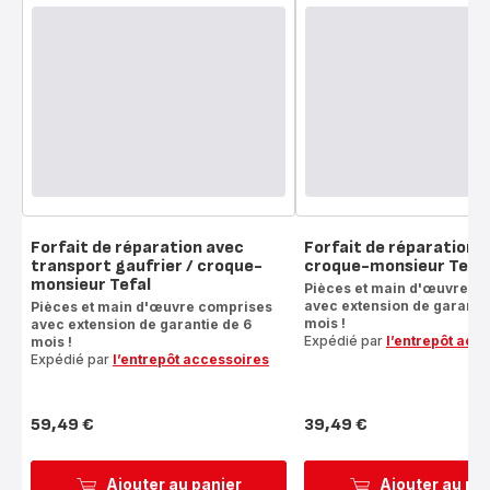
Forfait de réparation avec
Forfait de réparation g
transport gaufrier / croque-
croque-monsieur Tefal
monsieur Tefal
Pièces et main d'œuvre c
avec extension de garantie
Pièces et main d'œuvre comprises
mois !
avec extension de garantie de 6
Expédié par
l’entrepôt acc
mois !
Expédié par
l’entrepôt accessoires
59,49 €
39,49 €
Prix
Prix
Ajouter au panier
Ajouter au pa