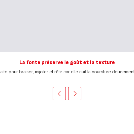
La fonte préserve le goût et la texture
aite pour braiser, mijoter et rôtir car elle cuit la nourriture doucemen
Précédent
Suivant
Push
Push
slider
slider