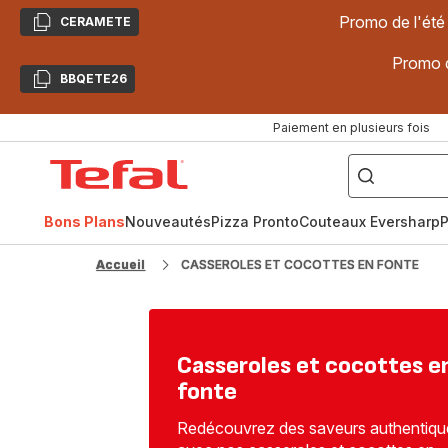
Promo de l'été
CERAMETE
Copier
Promo d
BBQETE26
Copier
Paiement en plusieurs fois
["Poêles
inox,
Accueil
Cake
Factory,
Tefal
Planchas,
Céramique..."]
Bons Plans
Nouveautés
Pizza Pronto
Couteaux Eversharp
P
Accueil
CASSEROLES ET COCOTTES EN FONTE
Casseroles et cocottes e
fonte
Redécouvrez des saveurs authentiqu