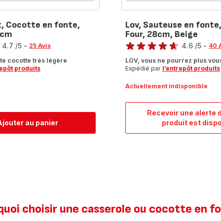
t, Cocotte en fonte,
Lov, Sauteuse en fonte,
4cm
Four, 28cm, Beige
Note
4.7
/5
-
4.6
/5
-
25 Avis
40 
ratings.4.6
e cocotte très légère
LOV, vous ne pourrez plus vous
repôt produits
Expédié par
l’entrepôt produits
Actuellement indisponible
Recevoir une alerte 
Lov,
Ajouter au panier
produit est disp
Sau
en
font
Indu
Four
28c
Beig
uoi choisir une casserole ou cocotte en f