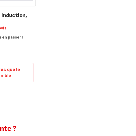
 Induction,
Avis
 en passer !
dès que le
onible
teuse
e,
ction,
,
m,
e
onte ?