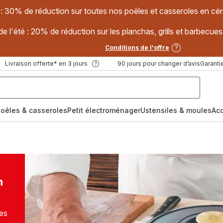
 : 30% de réduction sur toutes nos poêles et casseroles en
e l'été : 20% de réduction sur les planchas, grills et barbec
Conditions de l'offre
Livraison offerte* en 3 jours
90 jours pour changer d’avis
Garantie
oêles & casseroles
Petit électroménager
Ustensiles & moules
Ac
n
es