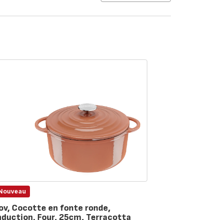
Nouveau
ov, Cocotte en fonte ronde,
nduction, Four, 25cm, Terracotta
te