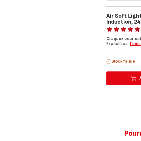
Air Soft Ligh
Induction, 2
Note
ratings.4.7
Craquez pour cett
Expédié par
l’ent
Stock faible
Pourq