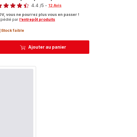
4.4
/5
-
12 Avis
tings.4.4
OV, vous ne pourrez plus vous en passer !
xpédié par
l’entrepôt produits
Stock faible
Ajouter au panier