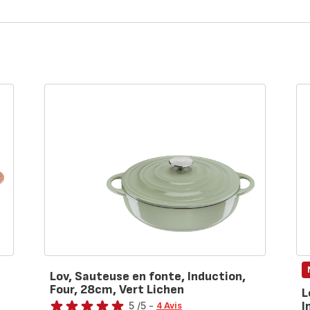
Lov, Sauteuse en fonte, Induction,
Four, 28cm, Vert Lichen
L
Note
I
5
/5
-
4 Avis
No