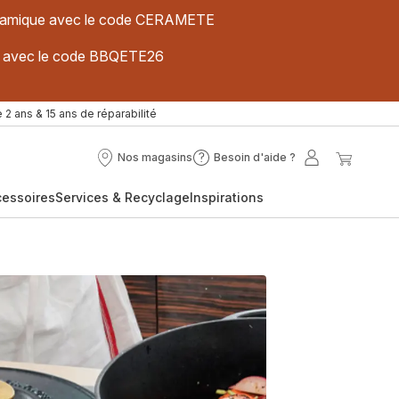
 céramique avec le code CERAMETE
ues avec le code BBQETE26
 2 ans & 15 ans de réparabilité
Nos magasins
Besoin d'aide ?
Nos
Besoin
Mon
Mon
magasins
d'aide
compte
panier
cessoires
Services & Recyclage
Inspirations
?