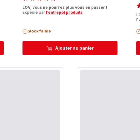
Avis
LOV, vous ne pourrez plus vous en passer !
5
ra
Expédié par
l’entrepôt produits
L
étoiles
E
(moyenne)
Stock faible
Ajouter au panier