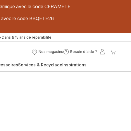
 céramique avec le code CERAMETE
ues avec le code BBQETE26
 2 ans & 15 ans de réparabilité
Nos magasins
Besoin d'aide ?
Nos
Besoin
Mon
Mon
magasins
d'aide
compte
panier
cessoires
Services & Recyclage
Inspirations
?