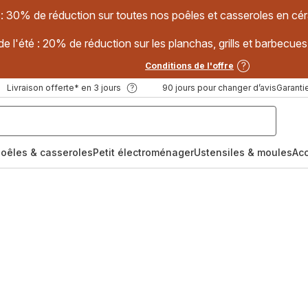
 : 30% de réduction sur toutes nos poêles et casseroles en
e l'été : 20% de réduction sur les planchas, grills et barbec
Conditions de l'offre
Livraison offerte* en 3 jours
90 jours pour changer d’avis
Garantie
oêles & casseroles
Petit électroménager
Ustensiles & moules
Ac