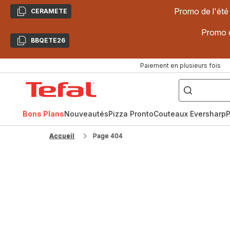
Promo de l'été
CERAMETE
Copier
Promo d
BBQETE26
Copier
Paiement en plusieurs fois
["Poêles
inox,
Accueil
Cake
Factory,
Tefal
Planchas,
Céramique..."]
Bons Plans
Nouveautés
Pizza Pronto
Couteaux Eversharp
P
Accueil
Page 404