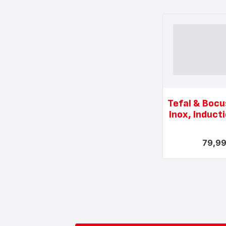
Tefal & Bocu
Inox, Induct
79,99
Voir
plus...
-
Tefal
&
Bocuse,
Poêle,
Inox,
Induction,
28cm