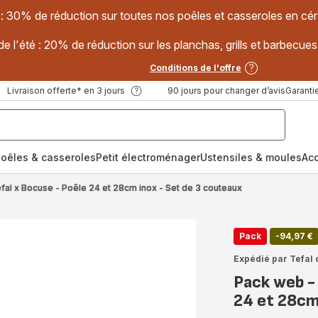
 : 30% de réduction sur toutes nos poêles et casseroles en
e l'été : 20% de réduction sur les planchas, grills et barbec
Conditions de l'offre
Livraison offerte* en 3 jours
90 jours pour changer d’avis
Garantie
oêles & casseroles
Petit électroménager
Ustensiles & moules
Ac
fal x Bocuse - Poêle 24 et 28cm inox - Set de 3 couteaux
Pack
-94,97 €
Expédié par Tefal 
Pack web - 
24 et 28cm