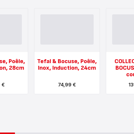
se, Poêle,
Tefal & Bocuse, Poêle,
COLLEC
ion, 28cm
Inox, Induction, 24cm
BOCUSE
co
 €
74,99 €
13
Voir
Voir
plus...
plus...
-
-
Tefal
COLLECTION
&
PAUL
Bocuse,
BOCUSE,
Poêle,
set
Inox,
de
Induction,
3
24cm
couteaux