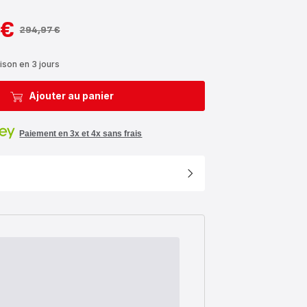
 €
294,97 €
ison en 3 jours
Ajouter au panier
Paiement en 3x et 4x sans frais