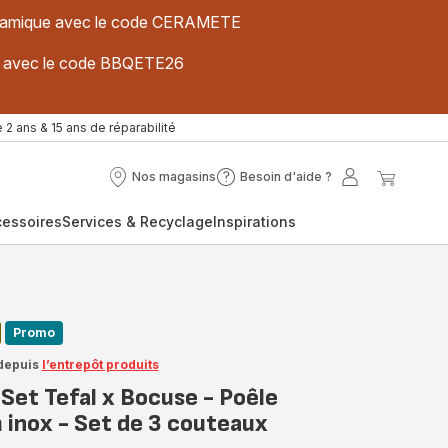
 céramique avec le code CERAMETE
ues avec le code BBQETE26
 2 ans & 15 ans de réparabilité
Nos magasins
Besoin d'aide ?
Nos
Besoin
Mon
Mon
magasins
d'aide
compte
panier
cessoires
Services & Recyclage
Inspirations
?
Promo
depuis
l’entrepôt produits
Set Tefal x Bocuse - Poêle
 inox - Set de 3 couteaux