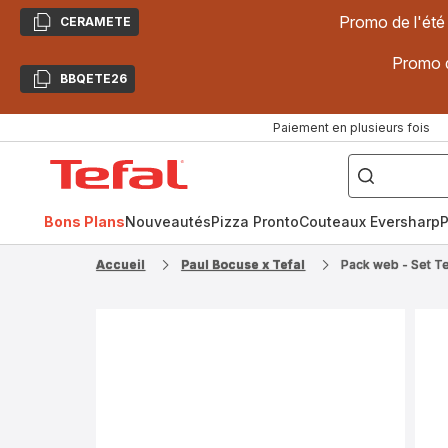
Promo de l'été
CERAMETE
Copier
Promo d
BBQETE26
Copier
Paiement en plusieurs fois
["Poêles
inox,
Accueil
Cake
Factory,
Tefal
Planchas,
Céramique..."]
Bons Plans
Nouveautés
Pizza Pronto
Couteaux Eversharp
P
Accueil
Paul Bocuse x Tefal
Pack web - Set Te