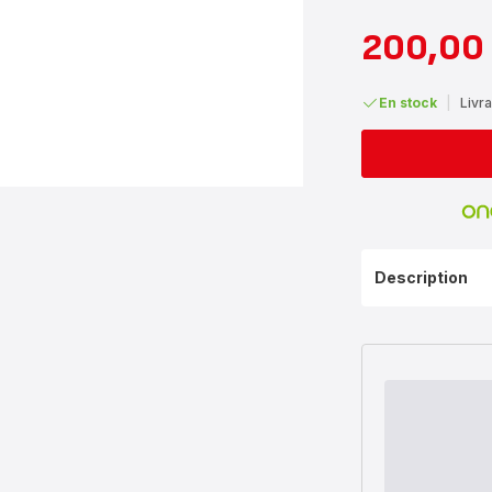
200,00
Prix
Prix
avec
initial
réduction
En stock
|
Livra
Description